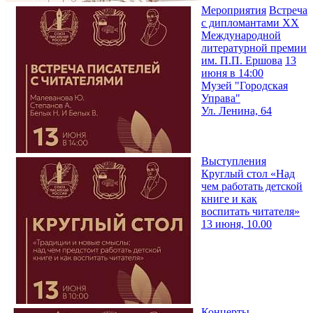
Мероприятия
Встреча
с дипломантами XX
Международной
литературной премии
им. П.П. Ершова
13
июня в 14:00
Музей "Городская
Управа"
Ул. Ленина, 64
Выступления
Круглый стол «Над
чем работать детской
книге и как
воспитать читателя»
13 июня, 10.00
Концерты