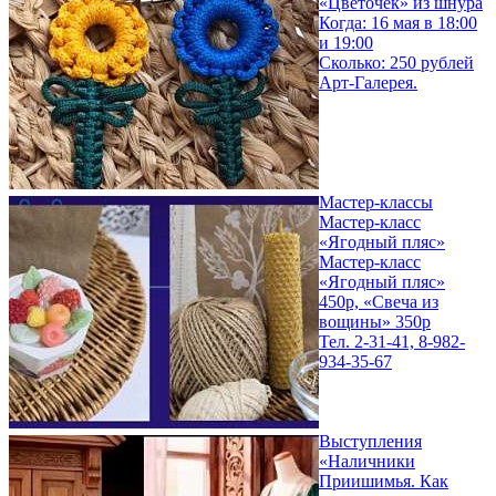
«Цветочек» из шнура
Когда: 16 мая в 18:00
и 19:00
Сколько: 250 рублей
Арт-Галерея.
Мастер-классы
Мастер-класс
«Ягодный пляс»
Мастер-класс
«Ягодный пляс»
450р, «Свеча из
вощины» 350р
Тел. 2-31-41, 8-982-
934-35-67
Выступления
«Наличники
Приишимья. Как