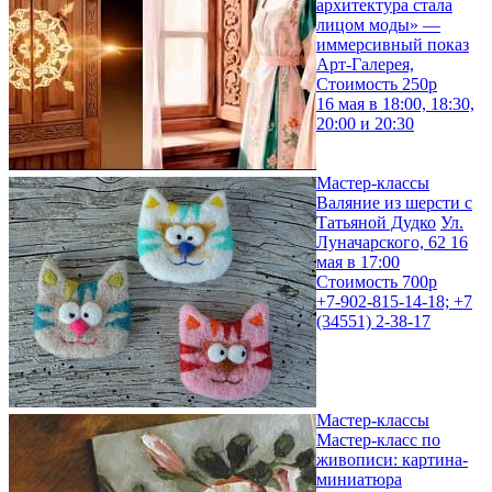
архитектура стала
лицом моды» —
иммерсивный показ
Арт-Галерея,
Стоимость 250р
16 мая в 18:00, 18:30,
20:00 и 20:30
Мастер-классы
Валяние из шерсти с
Татьяной Дудко
Ул.
Луначарского, 62 16
мая в 17:00
Стоимость 700р
+7-902-815-14-18; +7
(34551) 2-38-17
Мастер-классы
Мастер-класс по
живописи: картина-
миниатюра