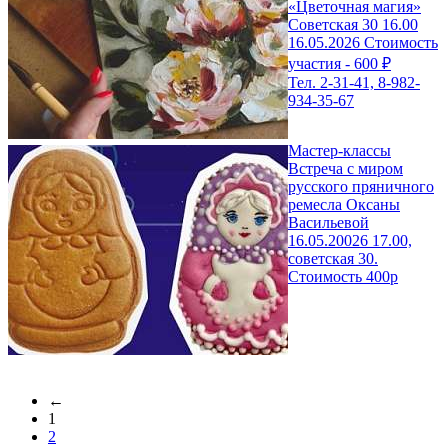
«Цветочная магия»
Советская 30 16.00
16.05.2026 Стоимость
участия - 600 ₽
Тел. 2-31-41, 8-982-
934-35-67
Мастер-классы
Встреча с миром
русского пряничного
ремесла Оксаны
Васильевой
16.05.20026 17.00,
советская 30.
Стоимость 400р
←
1
2