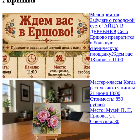
Мероприятия
Забудьте о городской
суете! АЙДА В
ДЕРЕВНЮ!
Село
Ершово превратится
в большую
сценическую
площадку.Ждем вас:
18 июля с 11:00
Мастер-классы
Когда
распускаются пионы
21 июня 13:00
Стоимость: 850
рублей
Место: Музей П. П.
Ершова, ул.
Советская, 30