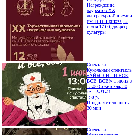
Награждение
лауреатов XX
литературной премии
им. П.П. Ершова
12
июня 17.00, дворец
культуры
Спектакль
Кукольный спектакль
«АЙБОЛИТ И ВСЕ,
ВСЕ, ВСЕ!»
1 июня в
13:00 Советская, 30
тел. 2-31-41
150 р.
Продолжительность:
30 мин.
Спектакль