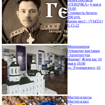
Моноспектакль
«ГЕНОЧКА»
6 мая в
19.00
Стоимость билета:
200 руб.
Бронь мест: +7(34551)
5-15-22
Мероприятия
Открытие выставки
"Архитектура
Ишима"
Ждем вас 16
мая в 16:00
ул. Луначарского, 62
Мастер-классы
Мастер-класс