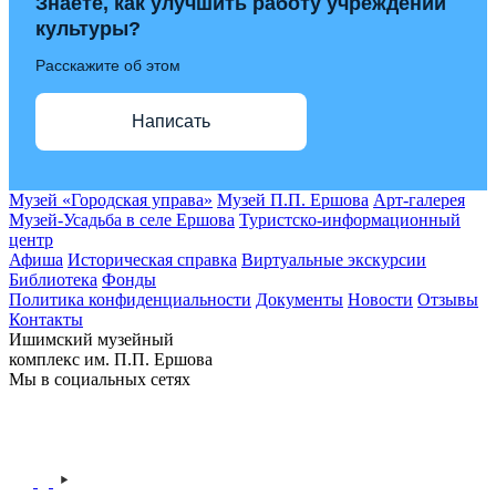
Знаете, как улучшить работу учреждений
культуры?
Расскажите об этом
Написать
Музей «Городская управа»
Музей П.П. Ершова
Арт-галерея
Музей-Усадьба в селе Ершова
Туристско-информационный
центр
Афиша
Историческая справка
Виртуальные экскурсии
Библиотека
Фонды
Политика конфиденциальности
Документы
Новости
Отзывы
Контакты
Ишимский музейный
комплекс им. П.П. Ершова
Мы в социальных сетях