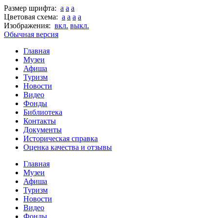
Размер шрифта:
a
a
a
Цветовая схема:
a
a
a
a
Изображения:
вкл.
выкл.
Обычная версия
Главная
Музеи
Афиша
Туризм
Новости
Видео
Фонды
Библиотека
Контакты
Документы
Историческая справка
Оценка качества и отзывы
Главная
Музеи
Афиша
Туризм
Новости
Видео
Фонды