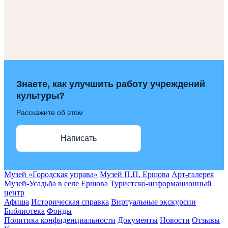
Знаете, как улучшить работу учреждений
культуры?
Расскажите об этом
Написать
Музей «Городская управа»
Музей П.П. Ершова
Арт-галерея
Музей-Усадьба в селе Ершова
Туристско-информационный
центр
Афиша
Историческая справка
Виртуальные экскурсии
Библиотека
Фонды
Политика конфиденциальности
Документы
Новости
Отзывы