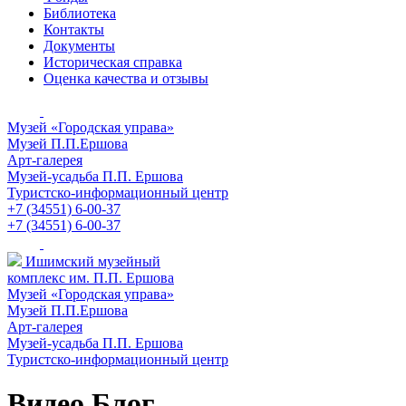
Библиотека
Контакты
Документы
Историческая справка
Оценка качества и отзывы
Музей «Городская управа»
Музей П.П.Ершова
Арт-галерея
Музей-усадьба П.П. Ершова
Туристско-информационный центр
+7 (34551) 6-00-37
+7 (34551) 6-00-37
Ишимский музейный
комплекс им. П.П. Ершова
Музей «Городская управа»
Музей П.П.Ершова
Арт-галерея
Музей-усадьба П.П. Ершова
Туристско-информационный центр
Видео Блог