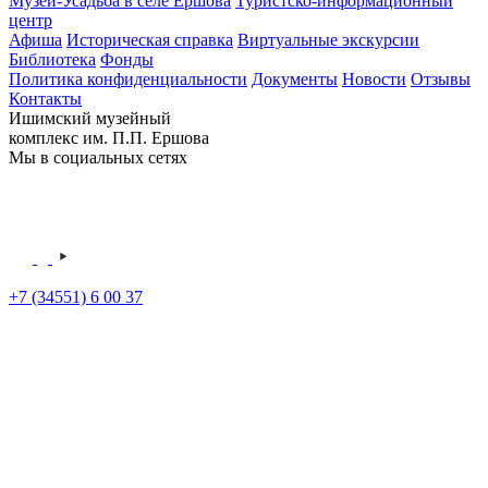
Музей-Усадьба в селе Ершова
Туристско-информационный
центр
Афиша
Историческая справка
Виртуальные экскурсии
Библиотека
Фонды
Политика конфиденциальности
Документы
Новости
Отзывы
Контакты
Ишимский музейный
комплекс им. П.П. Ершова
Мы в социальных сетях
+7 (34551) 6 00 37