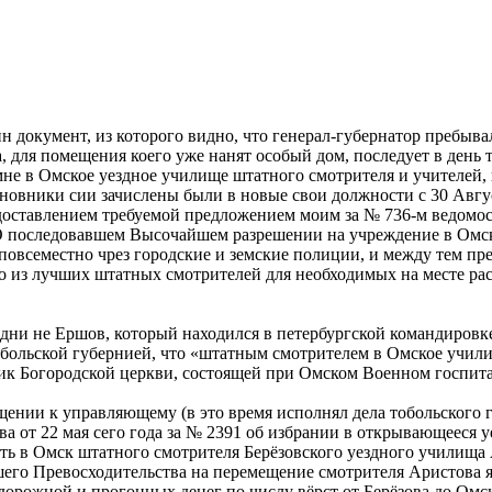
н документ, из которого видно, что генерал-губернатор пребыв
ля помещения коего уже нанят особый дом, последует в день те
 мне в Омское уездное училище штатного смотрителя и учителей,
чиновники сии зачислены были в новые свои должности с 30 Авгу
доставлением требуемой предложением моим за № 736-м ведомо
О последовавшем Высочайшем разрешении на учреждение в Омск
ь повсеместно чрез городские и земские полиции, и между тем 
о из лучших штатных смотрителей для необходимых на месте ра
дни не Ершов, который находился в петербургской командировке 
больской губернией, что «штатным смотрителем в Омское учили
ик Богородской церкви, состоящей при Омском Военном госпита
ении к управляющему (в это время исполнял дела тобольского 
а от 22 мая сего года за № 2391 об избрании в открывающееся 
ить в Омск штатного смотрителя Берёзовского уездного училищ
шего Превосходительства на перемещение смотрителя Аристова я
дорожной и прогонных денег по числу вёрст от Берёзова до Омс