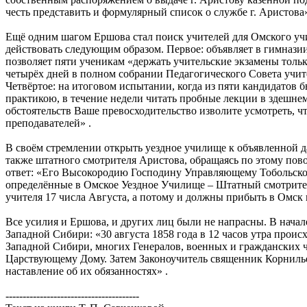
честь представить и формулярный список о службе г. Аристова»
Ещё одним шагом Ершова стал поиск учителей для Омского учи
действовать следующим образом. Первое: объявляет в гимнази
позволяет пяти ученикам «держать учительские экзамены тольк
четырёх дней в полном собрании Педагогического Совета учит
Четвёртое: на итоговом испытании, когда из пяти кандидатов
практикою, в течение недели читать пробные лекции в здешне
обстоятельств Ваше превосходительство изволите усмотреть, 
преподавателей» .
В своём стремлении открыть уездное училище к объявленной да
также штатного смотрителя Аристова, обращаясь по этому пово
ответ: «Его Высокородию Господину Управляющему Тобольскою
определённые в Омское Уездное Училище – Штатный смотритель 
учителя 17 числа Августа, а потому и должны прибыть в Омск 
Все усилия и Ершова, и других лиц были не напрасны. В нача
Западной Сибири: «30 августа 1858 года в 12 часов утра прои
Западной Сибири, многих Генералов, военных и гражданских 
Царствующему Дому. Затем Законоучитель священник Корнильев
наставление об их обязанностях» .
---------------------------------------