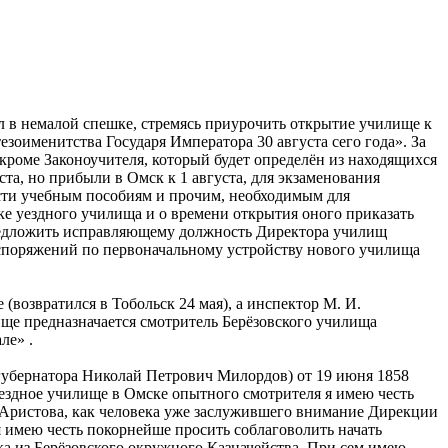
ал в немалой спешке, стремясь приурочить открытие училище к
зоименитства Государя Императора 30 августа сего года». За
 кроме Законоучителя, который будет определён из находящихся
ста, но прибыли в Омск к 1 августа, для экзаменования
сти учебным пособиям и прочим, необходимым для
е уездного училища и о времени открытия оного приказать
предложить исправляющему должность Директора училищ
споряжений по первоначальному устройству нового училища
(возвратился в Тобольск 24 мая), а инспектор М. И.
ще предназначается смотритель Берёзовского училища
ле» .
губернатора Николай Петрович Милордов) от 19 июня 1858
уездное училище в Омске опытного смотрителя я имею честь
а Аристова, как человека уже заслужившего внимание Дирекции
 имею честь покорнейше просить соблаговолить начать
ка из Берёзовского окружного Казначейства. При сем имею