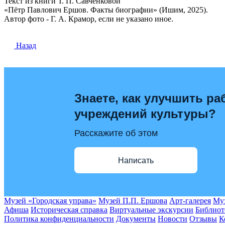
Текст из книги Т. П. Савченковой
«Пётр Павлович Ершов. Факты биографии» (Ишим, 2025).
Автор фото - Г. А. Крамор, если не указано иное.
Назад
Знаете, как улучшить ра
учреждений культуры?
Расскажите об этом
Написать
Музей «Городская управа»
Музей П.П. Ершова
Арт-галерея
Муз
Афиша
Историческая справка
Виртуальные экскурсии
Библиот
Политика конфиденциальности
Документы
Новости
Отзывы
К