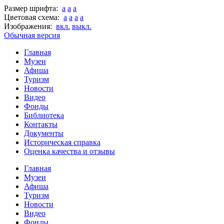
Размер шрифта:
a
a
a
Цветовая схема:
a
a
a
a
Изображения:
вкл.
выкл.
Обычная версия
Главная
Музеи
Афиша
Туризм
Новости
Видео
Фонды
Библиотека
Контакты
Документы
Историческая справка
Оценка качества и отзывы
Главная
Музеи
Афиша
Туризм
Новости
Видео
Фонды