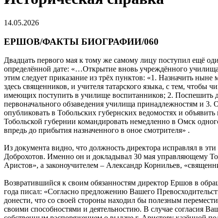
14.05.2026
ЕРШОВ/ФАКТЫ БИОГРАФИИ/060
Двадцать первого мая к тому же самому лицу поступил ещё оди
определённой дате: «…Открытие вновь учреждённого училища, д
этим следует приказание из трёх пунктов: «1. Назначить ныне
здесь священников, и учителя татарского языка, с тем, чтобы 
имеющих поступить в училище воспитанников; 2. Поспешить 
первоначального обзаведения училища принадлежностям и 3. 
опубликовать в Тобольских губернских ведомостях и объявит
Тобольской губернии командировать немедленно в Омск одног
впредь до прибытия назначенного в оное смотрителя» .
Из документа видно, что должность директора исправлял в эти 
Доброхотов. Именно он и докладывал 30 мая управляющему То
Аристов», а законоучителем – Александр Корнильев, «священн
Возвратившийся к своим обязанностям директор Ершов в обращ
года писал: «Согласно предложению Вашего Превосходительств
донести, что со своей стороны находил бы полезным перемест
своими способностями и деятельностию. В случае согласия Ва
собственным распоряжением о выдаче г. Аристову казённой по