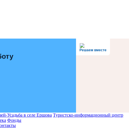
Решаем вместе
боту
ей-Усадьба в селе Ершова
Туристско-информационный центр
ека
Фонды
онтакты