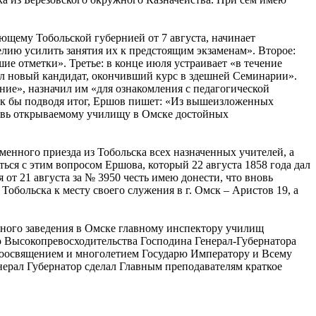
ющему Тобольской губернией от 7 августа, начинает
елию усилить занятия их к предстоящим экзаменам». Второе:
ие отметки». Третье: в конце июля устраивает «в течение
ыл новый кандидат, окончивший курс в здешней Семинарии».
ие», назначил им «для ознакомления с педагогической
как бы подводя итог, Ершов пишет: «Из вышеизложенных
вновь открываемому училищу в Омске достойных
менного приезда из Тобольска всех назначенных учителей, а
ься с этим вопросом Ершова, который 22 августа 1858 года дал
 21 августа за № 3950 честь имею донести, что вновь
больска к месту своего служения в г. Омск – Аристов 19, а
бного заведения в Омске главному инспектору училищ
го Высокопревосходительства Господина Генерал-Губернатора
одоосвящением и многолетием Государю Императору и Всему
ерал Губернатор сделал Главным преподавателям краткое