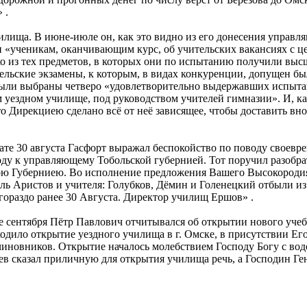
 .
лища. В июне-июле он, как это видно из его донесения управля
и «ученикам, оканчивающим курс, об учительских вакансиях с ц
о из тех предметов, в которых они по испытанию получили высш
ельские экзамены, к которым, в видах конкуренции, допущен б
 были выбраны четверо «удовлетворительно выдержавших испытан
м уездном училище, под руководством учителей гимназии». И, 
что Дирекциею сделано всё от неё зависящее, чтобы доставить 
те 30 августа Гасфорт выражал беспокойство по поводу своевре
ду к управляющему Тобольской губернией. Тот поручил разобрат
 Губерниею. Во исполнение предложения Вашего Высокородия от
Аристов и учителя: Голубков, Дёмин и Голенецкий отбыли из То
гораздо ранее 30 Августа. Директор училищ Ершов» .
ле сентября Пётр Павлович отчитывался об открытии нового уче
сходило открытие уездного училища в г. Омске, в присутствии Е
чиновников. Открытие началось молебствием Господу Богу с в
 сказал приличную для открытия училища речь, а Господин Ген