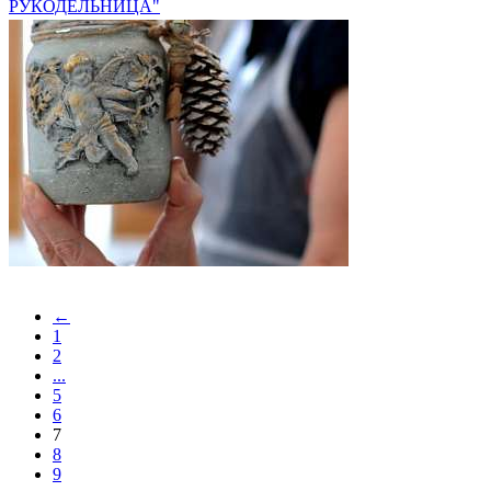
РУКОДЕЛЬНИЦА"
←
1
2
...
5
6
7
8
9