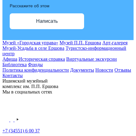
Расскажите об этом
Написать
Музей «Городская управа»
Музей П.П. Ершова
Арт-галерея
Музей-Усадьба в селе Ершова
Туристско-информационный
центр
Афиша
Историческая справка
Виртуальные экскурсии
Библиотека
Фонды
Политика конфиденциальности
Документы
Новости
Отзывы
Контакты
Ишимский музейный
комплекс им. П.П. Ершова
Мы в социальных сетях
+7 (34551) 6 00 37