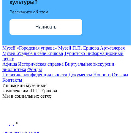
культуры?
Расскажите об этом
Написать
Музей «Городская управа»
Музей П.П. Ершова
Арт-галерея
Музей-Усадьба в селе Ершова
Туристско-информационный
центр
Афиша
Историческая справка
Виртуальные экскурсии
Библиотека
Фонды
Политика конфиденциальности
Документы
Новости
Отзывы
Контакты
Ишимский музейный
комплекс им. П.П. Ершова
Мы в социальных сетях