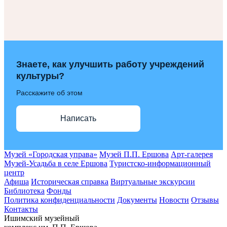
Знаете, как улучшить работу учреждений
культуры?
Расскажите об этом
Написать
Музей «Городская управа»
Музей П.П. Ершова
Арт-галерея
Музей-Усадьба в селе Ершова
Туристско-информационный
центр
Афиша
Историческая справка
Виртуальные экскурсии
Библиотека
Фонды
Политика конфиденциальности
Документы
Новости
Отзывы
Контакты
Ишимский музейный