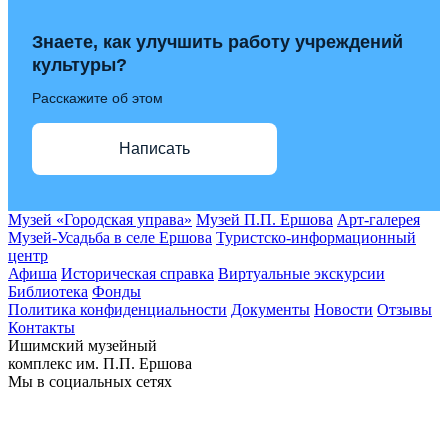
Знаете, как улучшить работу учреждений
культуры?
Расскажите об этом
Написать
Музей «Городская управа»
Музей П.П. Ершова
Арт-галерея
Музей-Усадьба в селе Ершова
Туристско-информационный
центр
Афиша
Историческая справка
Виртуальные экскурсии
Библиотека
Фонды
Политика конфиденциальности
Документы
Новости
Отзывы
Контакты
Ишимский музейный
комплекс им. П.П. Ершова
Мы в социальных сетях