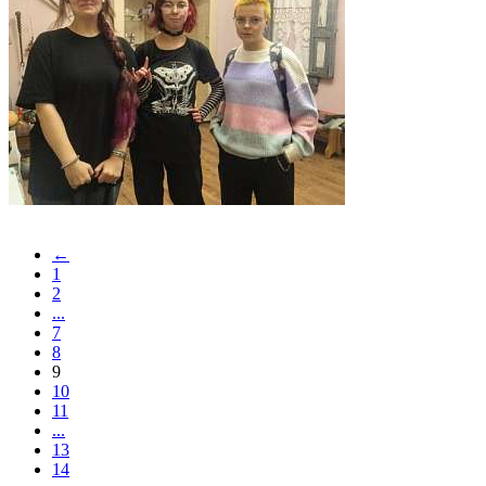
←
1
2
...
7
8
9
10
11
...
13
14