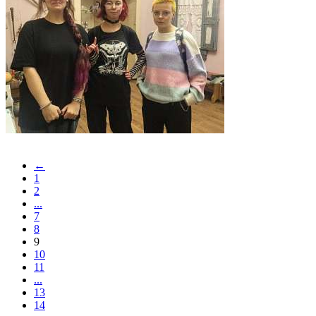
←
1
2
...
7
8
9
10
11
...
13
14