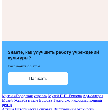
Знаете, как улучшить работу учреждений
культуры?
Расскажите об этом
Написать
Музей «Городская управа»
Музей П.П. Ершова
Арт-галерея
Музей-Усадьба в селе Ершова
Туристско-информационный
центр
Афиша
Историческая справка
Виртуальные экскурсии