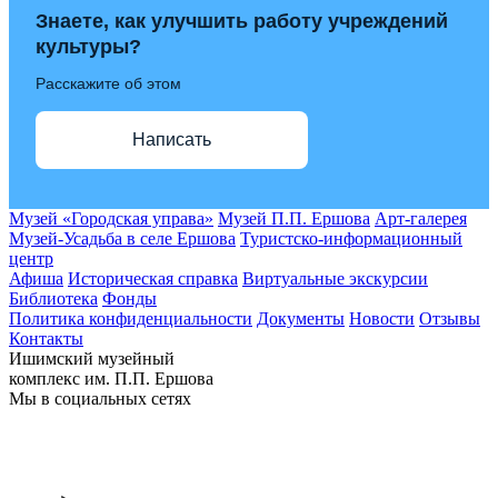
Знаете, как улучшить работу учреждений
культуры?
Расскажите об этом
Написать
Музей «Городская управа»
Музей П.П. Ершова
Арт-галерея
Музей-Усадьба в селе Ершова
Туристско-информационный
центр
Афиша
Историческая справка
Виртуальные экскурсии
Библиотека
Фонды
Политика конфиденциальности
Документы
Новости
Отзывы
Контакты
Ишимский музейный
комплекс им. П.П. Ершова
Мы в социальных сетях