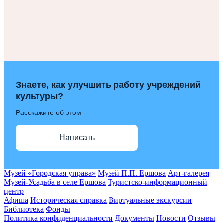
Знаете, как улучшить работу учреждений
культуры?
Расскажите об этом
Написать
Музей «Городская управа»
Музей П.П. Ершова
Арт-галерея
Музей-Усадьба в селе Ершова
Туристско-информационный
центр
Афиша
Историческая справка
Виртуальные экскурсии
Библиотека
Фонды
Политика конфиденциальности
Документы
Новости
Отзывы