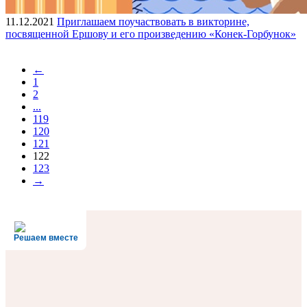
11.12.2021
Приглашаем поучаствовать в викторине,
посвященной Ершову и его произведению «Конек-Горбунок»
←
1
2
...
119
120
121
122
123
→
Решаем вместе