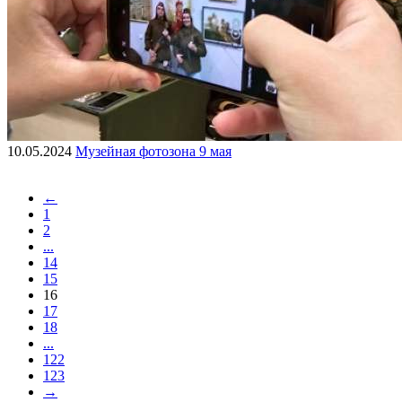
10.05.2024
Музейная фотозона 9 мая
←
1
2
...
14
15
16
17
18
...
122
123
→