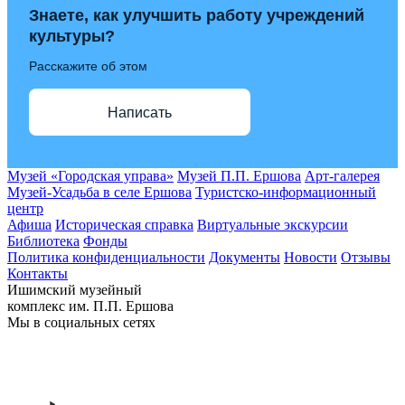
Знаете, как улучшить работу учреждений
культуры?
Расскажите об этом
Написать
Музей «Городская управа»
Музей П.П. Ершова
Арт-галерея
Музей-Усадьба в селе Ершова
Туристско-информационный
центр
Афиша
Историческая справка
Виртуальные экскурсии
Библиотека
Фонды
Политика конфиденциальности
Документы
Новости
Отзывы
Контакты
Ишимский музейный
комплекс им. П.П. Ершова
Мы в социальных сетях