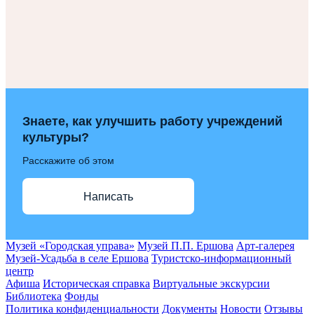
Знаете, как улучшить работу учреждений
культуры?
Расскажите об этом
Написать
Музей «Городская управа»
Музей П.П. Ершова
Арт-галерея
Музей-Усадьба в селе Ершова
Туристско-информационный
центр
Афиша
Историческая справка
Виртуальные экскурсии
Библиотека
Фонды
Политика конфиденциальности
Документы
Новости
Отзывы