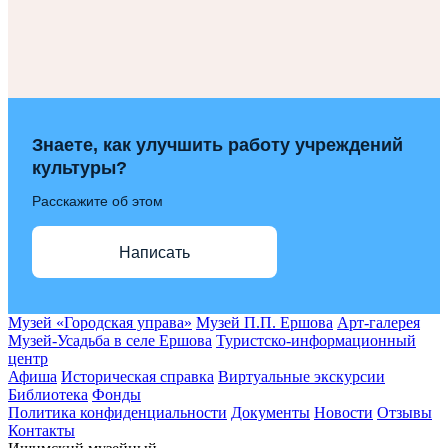
Знаете, как улучшить работу учреждений
культуры?
Расскажите об этом
Написать
Музей «Городская управа»
Музей П.П. Ершова
Арт-галерея
Музей-Усадьба в селе Ершова
Туристско-информационный
центр
Афиша
Историческая справка
Виртуальные экскурсии
Библиотека
Фонды
Политика конфиденциальности
Документы
Новости
Отзывы
Контакты