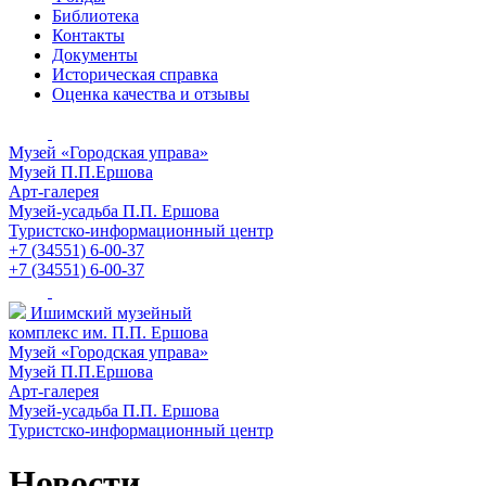
Библиотека
Контакты
Документы
Историческая справка
Оценка качества и отзывы
Музей «Городская управа»
Музей П.П.Ершова
Арт-галерея
Музей-усадьба П.П. Ершова
Туристско-информационный центр
+7 (34551) 6-00-37
+7 (34551) 6-00-37
Ишимский музейный
комплекс им. П.П. Ершова
Музей «Городская управа»
Музей П.П.Ершова
Арт-галерея
Музей-усадьба П.П. Ершова
Туристско-информационный центр
Новости