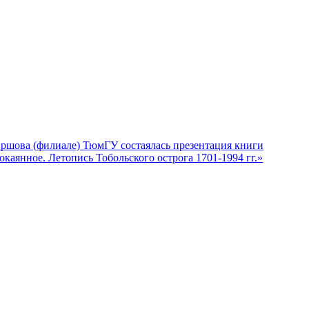
Ершова (филиале) ТюмГУ состаялась презентация книги
каянное. Летопись Тобольского острога 1701-1994 гг.»