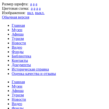
Размер шрифта:
a
a
a
Цветовая схема:
a
a
a
a
Изображения:
вкл.
выкл.
Обычная версия
Главная
Музеи
Афиша
Туризм
Новости
Видео
Фонды
Библиотека
Контакты
Документы
Историческая справка
Оценка качества и отзывы
Главная
Музеи
Афиша
Туризм
Новости
Видео
Фонды