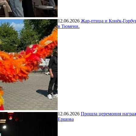
12.06.2026
Жар-птица и Конёк-Горбу
в Тюмени.
12.06.2026
Прошла церемония награ
Ершова