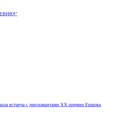
РЕВНЮ!"
ошла встреча с дипломантами XX премии Ершова