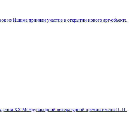
нок из Ишима приняли участие в открытии нового арт-объекта
ждения XX Международной литературной премии имени П. П.