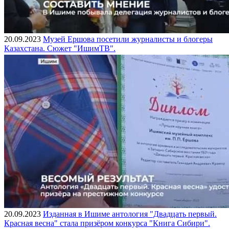
20.09.2023
Музей Ершова посетили журналисты и блогеры
Казахстана. Сюжет "ИшимТВ".
20.09.2023
Изданная в Ишиме антология "Двадцать первый.
Красная весна" стала призёром конкурса "Книга Сибири".