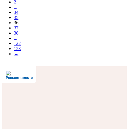
2
...
34
35
36
37
38
...
122
123
→
Решаем вместе