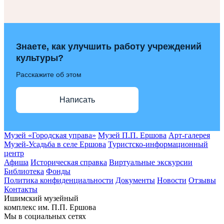
Знаете, как улучшить работу учреждений
культуры?
Расскажите об этом
Написать
Музей «Городская управа»
Музей П.П. Ершова
Арт-галерея
Музей-Усадьба в селе Ершова
Туристско-информационный
центр
Афиша
Историческая справка
Виртуальные экскурсии
Библиотека
Фонды
Политика конфиденциальности
Документы
Новости
Отзывы
Контакты
Ишимский музейный
комплекс им. П.П. Ершова
Мы в социальных сетях