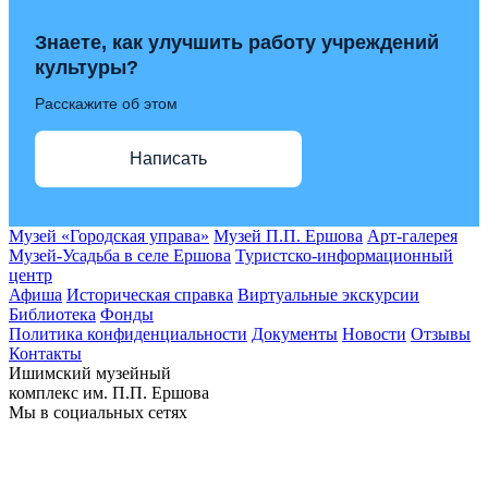
Знаете, как улучшить работу учреждений
культуры?
Расскажите об этом
Написать
Музей «Городская управа»
Музей П.П. Ершова
Арт-галерея
Музей-Усадьба в селе Ершова
Туристско-информационный
центр
Афиша
Историческая справка
Виртуальные экскурсии
Библиотека
Фонды
Политика конфиденциальности
Документы
Новости
Отзывы
Контакты
Ишимский музейный
комплекс им. П.П. Ершова
Мы в социальных сетях