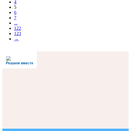
4
5
6
7
...
122
123
→
Решаем вместе