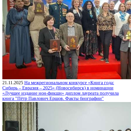
21.11.2025
На межрегиональном конкурсе «Книга года:
Сибирь – Евразия – 2025» (Новосибирск) в номинации
«Лучшее издание нон-фикшн» диплом лауреата получила
книга "Пётр Павлович Ершов. Факты биографии"