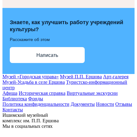
Знаете, как улучшить работу учреждений
культуры?
Расскажите об этом
Написать
Музей «Городская управа»
Музей П.П. Ершова
Арт-галерея
Музей-Усадьба в селе Ершова
Туристско-информационный
центр
Афиша
Историческая справка
Виртуальные экскурсии
Библиотека
Фонды
Политика конфиденциальности
Документы
Новости
Отзывы
Контакты
Ишимский музейный
комплекс им. П.П. Ершова
Мы в социальных сетях