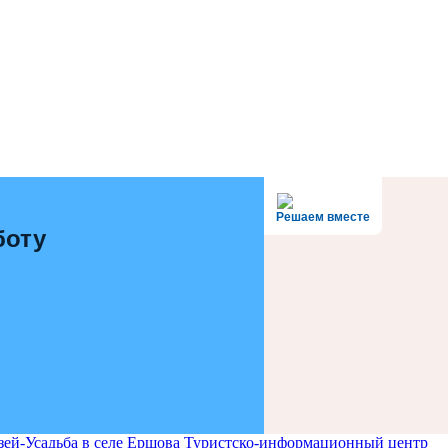
Решаем вместе
боту
ей-Усадьба в селе Ершова
Туристско-информационный центр