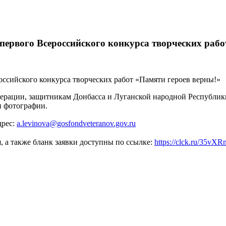
первого Всероссийского конкурса творческих рабо
оссийского конкурса творческих работ «Памяти героев верны!»
ерации, защитникам Донбасса и Луганской народной Республики
 и фотографии.
дрес:
a.levinova@gosfondveteranov.gov.ru
, а также бланк заявки доступны по ссылке:
https://clck.ru/35vXR