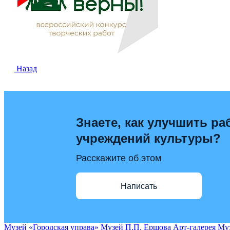
Назад
Знаете, как улучшить ра
учреждений культуры?
Расскажите об этом
Написать
Музей «Городская управа»
Музей П.П. Ершова
Арт-галерея
Муз