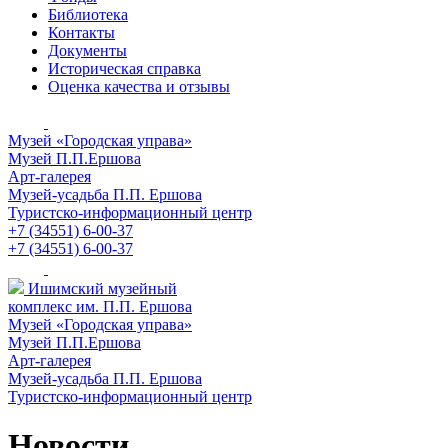
Библиотека
Контакты
Документы
Историческая справка
Оценка качества и отзывы
Музей «Городская управа»
Музей П.П.Ершова
Арт-галерея
Музей-усадьба П.П. Ершова
Туристско-информационный центр
+7 (34551) 6-00-37
+7 (34551) 6-00-37
Ишимский музейный
комплекс им. П.П. Ершова
Музей «Городская управа»
Музей П.П.Ершова
Арт-галерея
Музей-усадьба П.П. Ершова
Туристско-информационный центр
Новости