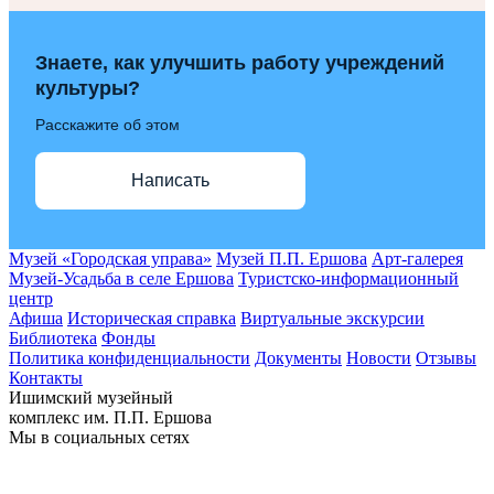
Знаете, как улучшить работу учреждений
культуры?
Расскажите об этом
Написать
Музей «Городская управа»
Музей П.П. Ершова
Арт-галерея
Музей-Усадьба в селе Ершова
Туристско-информационный
центр
Афиша
Историческая справка
Виртуальные экскурсии
Библиотека
Фонды
Политика конфиденциальности
Документы
Новости
Отзывы
Контакты
Ишимский музейный
комплекс им. П.П. Ершова
Мы в социальных сетях