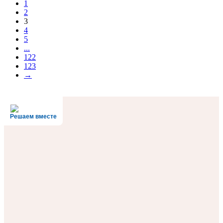
1
2
3
4
5
...
122
123
→
Решаем вместе