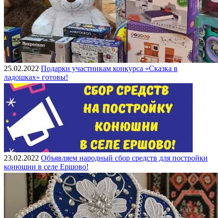
25.02.2022
Подарки участникам конкурса «Сказка в
ладошках» готовы!
23.02.2022
Объявляем народный сбор средств для постройки
конюшни в селе Ершово!