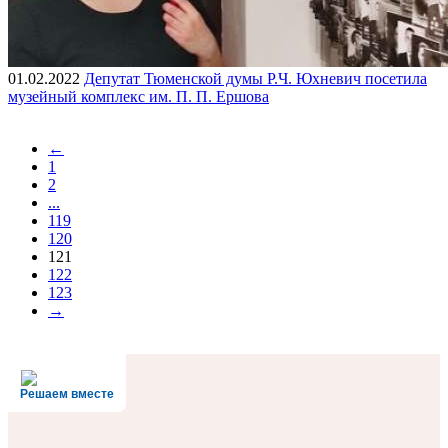
01.02.2022
Депутат Тюменской думы Р.Ч. Юхневич посетила
музейный комплекс им. П. П. Ершова
←
1
2
...
119
120
121
122
123
→
Решаем вместе