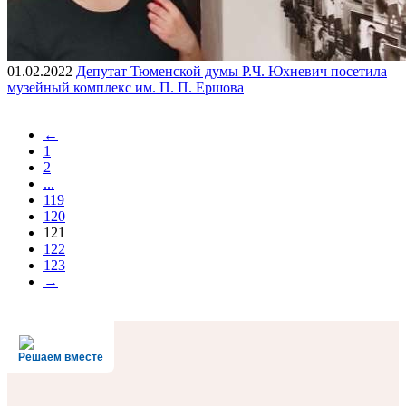
01.02.2022
Депутат Тюменской думы Р.Ч. Юхневич посетила
музейный комплекс им. П. П. Ершова
←
1
2
...
119
120
121
122
123
→
Решаем вместе