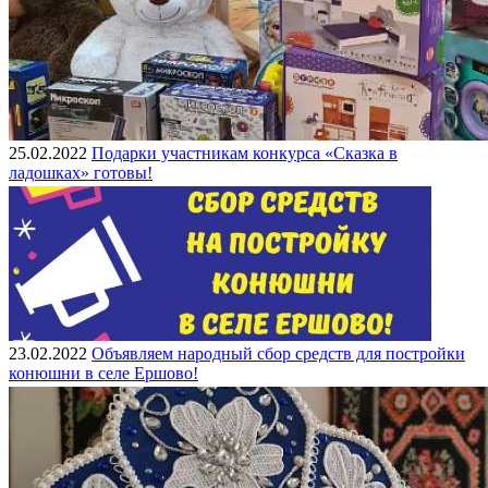
25.02.2022
Подарки участникам конкурса «Сказка в
ладошках» готовы!
23.02.2022
Объявляем народный сбор средств для постройки
конюшни в селе Ершово!