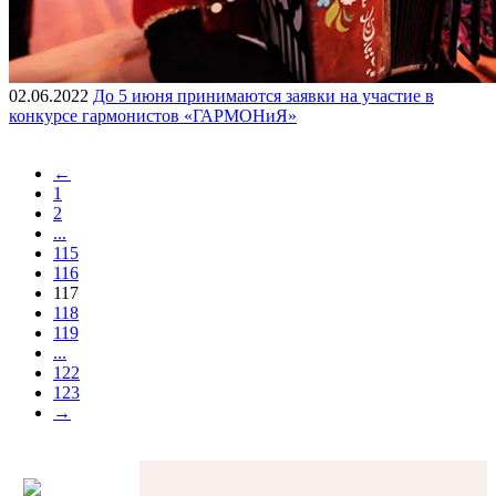
02.06.2022
До 5 июня принимаются заявки на участие в
конкурсе гармонистов «ГАРМОНиЯ»
←
1
2
...
115
116
117
118
119
...
122
123
→