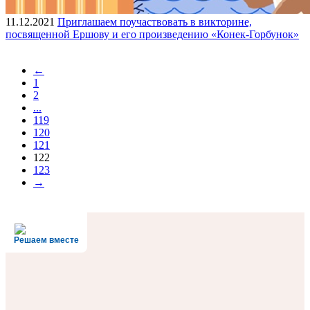
11.12.2021
Приглашаем поучаствовать в викторине,
посвященной Ершову и его произведению «Конек-Горбунок»
←
1
2
...
119
120
121
122
123
→
Решаем вместе