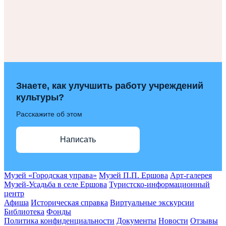
Знаете, как улучшить работу учреждений
культуры?
Расскажите об этом
Написать
Музей «Городская управа»
Музей П.П. Ершова
Арт-галерея
Музей-Усадьба в селе Ершова
Туристско-информационный
центр
Афиша
Историческая справка
Виртуальные экскурсии
Библиотека
Фонды
Политика конфиденциальности
Документы
Новости
Отзывы