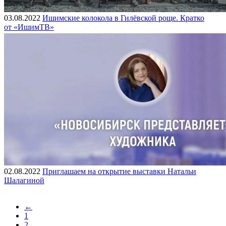
03.08.2022
Ишимские колокола в Гилёвской роще. Кратко
от «ИшимТВ»
02.08.2022
Приглашаем на открытие выставки Натальи
Шалагиной
←
1
2