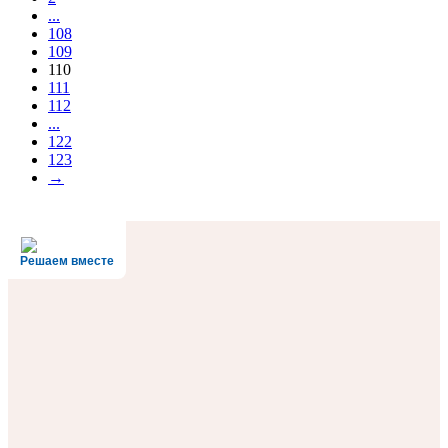
...
108
109
110
111
112
...
122
123
→
Решаем вместе