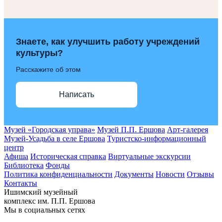
Знаете, как улучшить работу учреждений
культуры?
Расскажите об этом
Написать
Музей «Городская управа»
Музей П.П. Ершова
Арт-галерея
Музей-Усадьба в селе Ершова
Туристско-информационный
центр
Афиша
Историческая справка
Виртуальные экскурсии
Библиотека
Фонды
Политика конфиденциальности
Документы
Новости
Отзывы
Контакты
Ишимский музейный
комплекс им. П.П. Ершова
Мы в социальных сетях