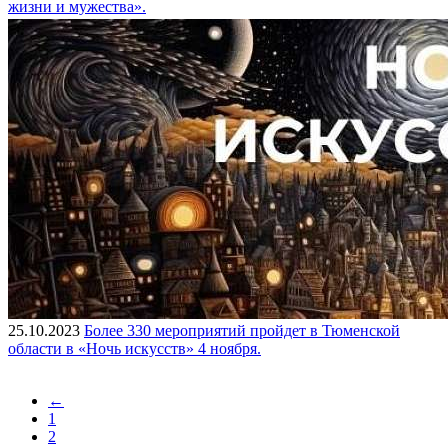
жизни и мужества».
25.10.2023
Более 330 мероприятий пройдет в Тюменской
области в «Ночь искусств» 4 ноября.
←
1
2