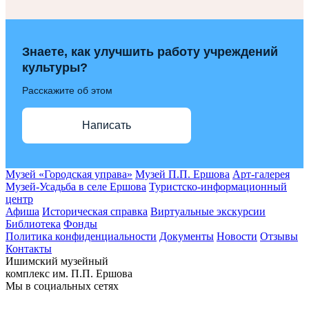
Знаете, как улучшить работу учреждений
культуры?
Расскажите об этом
Написать
Музей «Городская управа»
Музей П.П. Ершова
Арт-галерея
Музей-Усадьба в селе Ершова
Туристско-информационный
центр
Афиша
Историческая справка
Виртуальные экскурсии
Библиотека
Фонды
Политика конфиденциальности
Документы
Новости
Отзывы
Контакты
Ишимский музейный
комплекс им. П.П. Ершова
Мы в социальных сетях