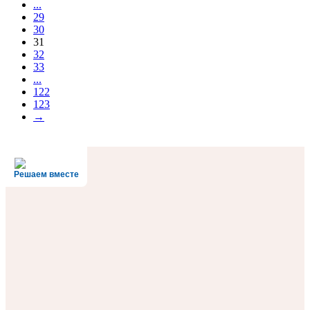
...
29
30
31
32
33
...
122
123
→
Решаем вместе