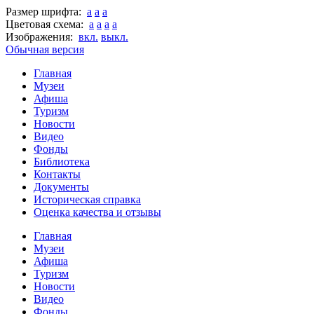
Размер шрифта:
a
a
a
Цветовая схема:
a
a
a
a
Изображения:
вкл.
выкл.
Обычная версия
Главная
Музеи
Афиша
Туризм
Новости
Видео
Фонды
Библиотека
Контакты
Документы
Историческая справка
Оценка качества и отзывы
Главная
Музеи
Афиша
Туризм
Новости
Видео
Фонды