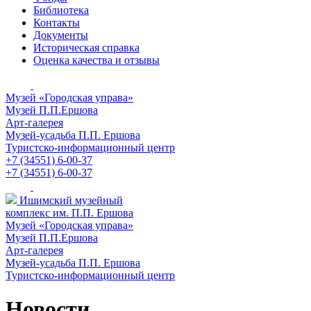
Библиотека
Контакты
Документы
Историческая справка
Оценка качества и отзывы
Музей «Городская управа»
Музей П.П.Ершова
Арт-галерея
Музей-усадьба П.П. Ершова
Туристско-информационный центр
+7 (34551) 6-00-37
+7 (34551) 6-00-37
Ишимский музейный
комплекс им. П.П. Ершова
Музей «Городская управа»
Музей П.П.Ершова
Арт-галерея
Музей-усадьба П.П. Ершова
Туристско-информационный центр
Новости