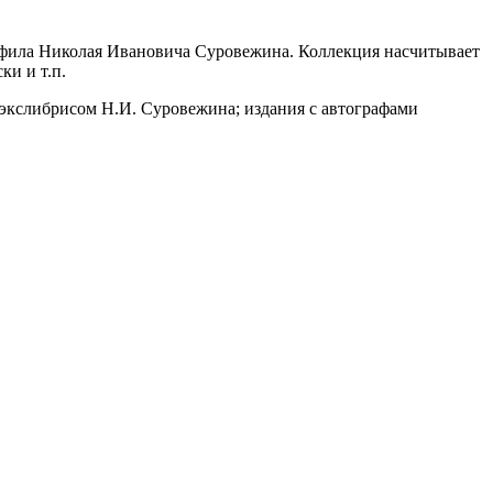
офила Николая Ивановича Суровежина. Коллекция насчитывает
ки и т.п.
экслибрисом Н.И. Суровежина; издания с автографами