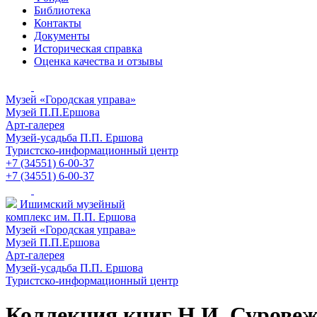
Библиотека
Контакты
Документы
Историческая справка
Оценка качества и отзывы
Музей «Городская управа»
Музей П.П.Ершова
Арт-галерея
Музей-усадьба П.П. Ершова
Туристско-информационный центр
+7 (34551) 6-00-37
+7 (34551) 6-00-37
Ишимский музейный
комплекс им. П.П. Ершова
Музей «Городская управа»
Музей П.П.Ершова
Арт-галерея
Музей-усадьба П.П. Ершова
Туристско-информационный центр
Коллекция книг Н.И. Сурове