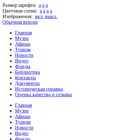
Размер шрифта:
a
a
a
Цветовая схема:
a
a
a
a
Изображения:
вкл.
выкл.
Обычная версия
Главная
Музеи
Афиша
Туризм
Новости
Видео
Фонды
Библиотека
Контакты
Документы
Историческая справка
Оценка качества и отзывы
Главная
Музеи
Афиша
Туризм
Новости
Видео
Фонды