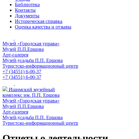
Библиотека
Контакты
Документы
Историческая справка
Оценка качества и отзывы
Музей «Городская управа»
Музей П.П.Ершова
Арт-галерея
Музей-усадьба П.П. Ершова
Туристско-информационный центр
+7 (34551) 6-00-37
+7 (34551) 6-00-37
Ишимский музейный
комплекс им. П.П. Ершова
Музей «Городская управа»
Музей П.П.Ершова
Арт-галерея
Музей-усадьба П.П. Ершова
Туристско-информационный центр
Отчеты о деятельности