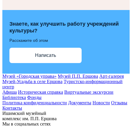
Знаете, как улучшить работу учреждений
культуры?
Расскажите об этом
Написать
Музей «Городская управа»
Музей П.П. Ершова
Арт-галерея
Музей-Усадьба в селе Ершова
Туристско-информационный
центр
Афиша
Историческая справка
Виртуальные экскурсии
Библиотека
Фонды
Политика конфиденциальности
Документы
Новости
Отзывы
Контакты
Ишимский музейный
комплекс им. П.П. Ершова
Мы в социальных сетях