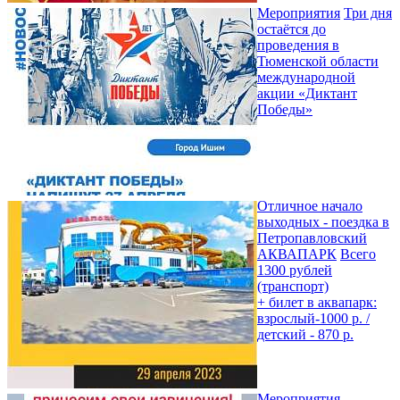
Мероприятия
Три дня
остаётся до
проведения в
Тюменской области
международной
акции «Диктант
Победы»
Отличное начало
выходных - поездка в
Петропавловский
АКВАПАРК
Всего
1300 рублей
(транспорт)
+ билет в аквапарк:
взрослый-1000 р. /
детский - 870 р.
Мероприятия