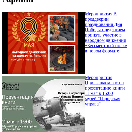
Мероприятия
В
преддверии
празднования Дня
Победы предлагаем
принять участие в
народном движении
«Бессмертный полк»
в новом формате
Мероприятия
Приглашаем вас на
презентацию книги
11 мая в 15:00
музей "Городская
управа"