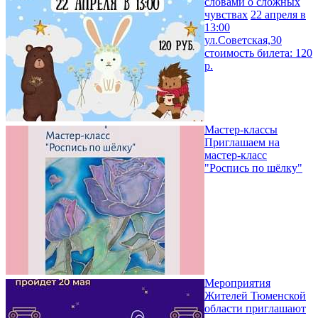
словами о сложных
чувствах
22 апреля в
13:00
ул.Советская,30
стоимость билета: 120
р.
Мастер-классы
Приглашаем на
мастер-класс
"Роспись по шёлку"
Мероприятия
Жителей Тюменской
области приглашают