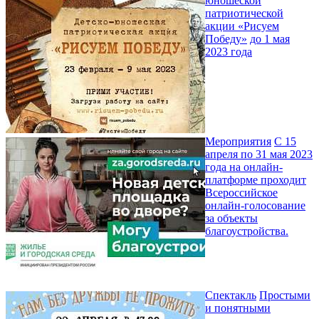
юношеской
патриотической
акции «Рисуем
Победу»
до 1 мая
2023 года
Мероприятия
С 15
апреля по 31 мая 2023
года на онлайн-
платформе проходит
Всероссийское
онлайн-голосование
за объекты
благоустройства.
Спектакль
Простыми
и понятными