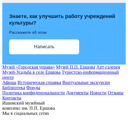
Знаете, как улучшить работу учреждений
культуры?
Расскажите об этом
Написать
Музей «Городская управа»
Музей П.П. Ершова
Арт-галерея
Музей-Усадьба в селе Ершова
Туристско-информационный
центр
Афиша
Историческая справка
Виртуальные экскурсии
Библиотека
Фонды
Политика конфиденциальности
Документы
Новости
Отзывы
Контакты
Ишимский музейный
комплекс им. П.П. Ершова
Мы в социальных сетях