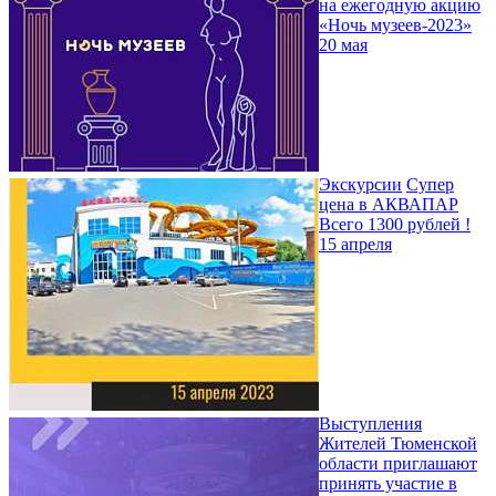
на ежегодную акцию
«Ночь музеев-2023»
20 мая
Экскурсии
Супер
цена в АКВАПАР
Всего 1300 рублей !
15 апреля
Выступления
Жителей Тюменской
области приглашают
принять участие в