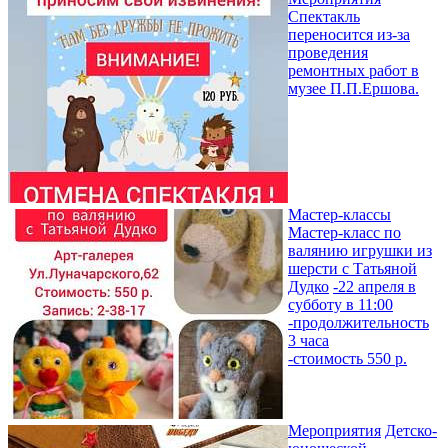
Спектакль
переносится из-за
проведения
ремонтных работ в
музее П.П.Ершова.
Мастер-классы
Мастер-класс по
валянию игрушки из
шерсти с Татьяной
Дудко
-22 апреля в
субботу в 11:00
-продолжительность
3 часа
-стоимость 550 р.
Мероприятия
Детско-