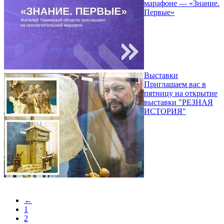
марафоне — «Знание.
Первые»
Выставки
Приглашаем вас в
пятницу на открытие
выставки "РЕЗНАЯ
ИСТОРИЯ"
←
1
2