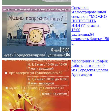
Спектакль
Иллюстрированный
спектакль "МОЖНО
ПОПРОСИТЬ
НИНУ?"
6 мая в
13:00
ул.Ленина,64
стоимость билета: 150
р.
Мероприятия
График
работы, выставки 9
мая
Городская управа
Арт-галерея