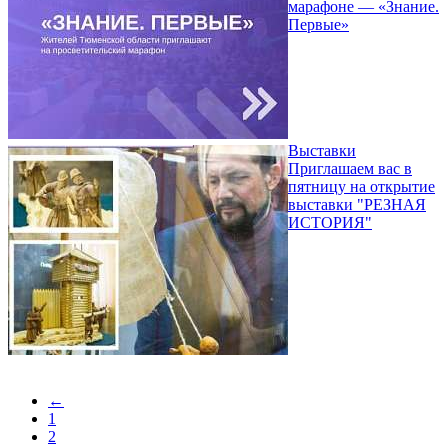
марафоне — «Знание.
Первые»
Выставки
Приглашаем вас в
пятницу на открытие
выставки "РЕЗНАЯ
ИСТОРИЯ"
←
1
2