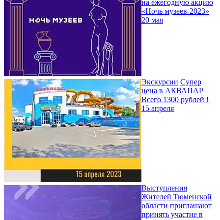
на ежегодную акцию
«Ночь музеев-2023»
20 мая
Экскурсии
Супер
цена в АКВАПАР
Всего 1300 рублей !
15 апреля
Выступления
Жителей Тюменской
области приглашают
принять участие в