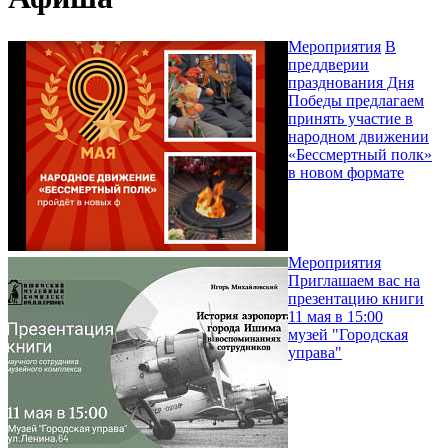
Мероприятия
В
преддверии
празднования Дня
Победы предлагаем
принять участие в
народном движении
«Бессмертный полк»
в новом формате
Мероприятия
Приглашаем вас на
презентацию книги
11 мая в 15:00
музей "Городская
управа"