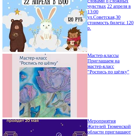
словами о сложных
чувствах
22 апреля в
13:00
ул.Советская,30
стоимость билета: 120
р.
Мастер-классы
Приглашаем на
мастер-класс
"Роспись по шёлку"
Мероприятия
Жителей Тюменской
области приглашают