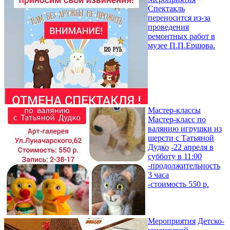
Спектакль
переносится из-за
проведения
ремонтных работ в
музее П.П.Ершова.
Мастер-классы
Мастер-класс по
валянию игрушки из
шерсти с Татьяной
Дудко
-22 апреля в
субботу в 11:00
-продолжительность
3 часа
-стоимость 550 р.
Мероприятия
Детско-