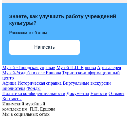
Знаете, как улучшить работу учреждений
культуры?
Расскажите об этом
Написать
Музей «Городская управа»
Музей П.П. Ершова
Арт-галерея
Музей-Усадьба в селе Ершова
Туристско-информационный
центр
Афиша
Историческая справка
Виртуальные экскурсии
Библиотека
Фонды
Политика конфиденциальности
Документы
Новости
Отзывы
Контакты
Ишимский музейный
комплекс им. П.П. Ершова
Мы в социальных сетях