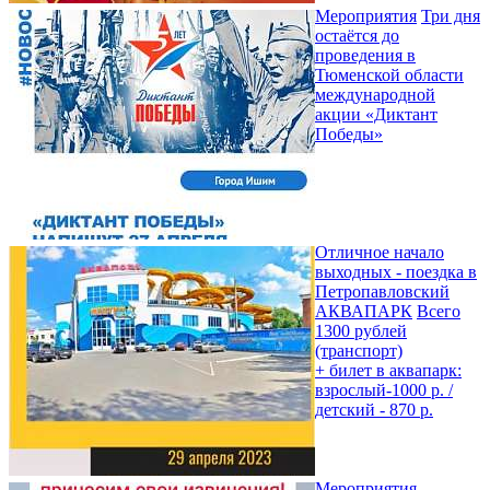
Мероприятия
Три дня
остаётся до
проведения в
Тюменской области
международной
акции «Диктант
Победы»
Отличное начало
выходных - поездка в
Петропавловский
АКВАПАРК
Всего
1300 рублей
(транспорт)
+ билет в аквапарк:
взрослый-1000 р. /
детский - 870 р.
Мероприятия