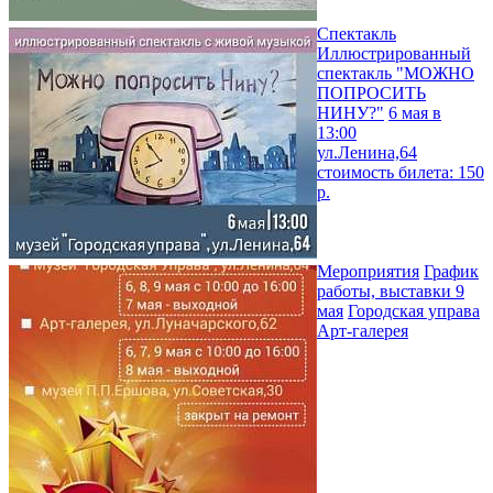
Спектакль
Иллюстрированный
спектакль "МОЖНО
ПОПРОСИТЬ
НИНУ?"
6 мая в
13:00
ул.Ленина,64
стоимость билета: 150
р.
Мероприятия
График
работы, выставки 9
мая
Городская управа
Арт-галерея