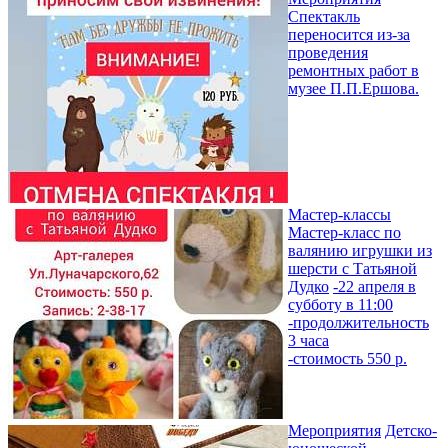
Спектакль
переносится из-за
проведения
ремонтных работ в
музее П.П.Ершова.
Мастер-классы
Мастер-класс по
валянию игрушки из
шерсти с Татьяной
Дудко
-22 апреля в
субботу в 11:00
-продолжительность
3 часа
-стоимость 550 р.
Мероприятия
Детско-