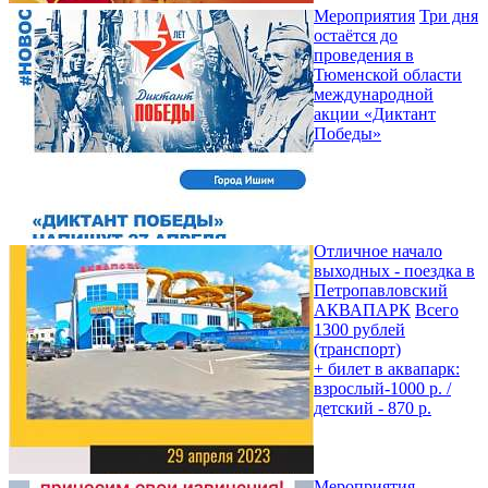
Мероприятия
Три дня
остаётся до
проведения в
Тюменской области
международной
акции «Диктант
Победы»
Отличное начало
выходных - поездка в
Петропавловский
АКВАПАРК
Всего
1300 рублей
(транспорт)
+ билет в аквапарк:
взрослый-1000 р. /
детский - 870 р.
Мероприятия