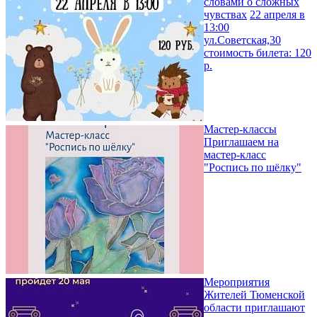
словами о сложных
чувствах
22 апреля в
13:00
ул.Советская,30
стоимость билета: 120
р.
Мастер-классы
Приглашаем на
мастер-класс
"Роспись по шёлку"
Мероприятия
Жителей Тюменской
области приглашают