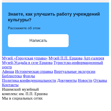
Знаете, как улучшить работу учреждений
культуры?
Расскажите об этом
Написать
Музей «Городская управа»
Музей П.П. Ершова
Арт-галерея
Музей-Усадьба в селе Ершова
Туристско-информационный
центр
Афиша
Историческая справка
Виртуальные экскурсии
Библиотека
Фонды
Политика конфиденциальности
Документы
Новости
Отзывы
Контакты
Ишимский музейный
комплекс им. П.П. Ершова
Мы в социальных сетях