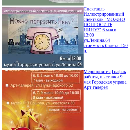
Спектакль
Иллюстрированный
спектакль "МОЖНО
ПОПРОСИТЬ
НИНУ?"
6 мая в
13:00
ул.Ленина,64
стоимость билета: 150
р.
Мероприятия
График
работы, выставки 9
мая
Городская управа
Арт-галерея