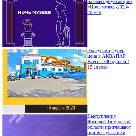
на ежегодную акцию
«Ночь музеев-2023»
20 мая
Экскурсии
Супер
цена в АКВАПАР
Всего 1300 рублей !
15 апреля
Выступления
Жителей Тюменской
области приглашают
принять участие в