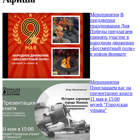
Мероприятия
В
преддверии
празднования Дня
Победы предлагаем
принять участие в
народном движении
«Бессмертный полк»
в новом формате
Мероприятия
Приглашаем вас на
презентацию книги
11 мая в 15:00
музей "Городская
управа"