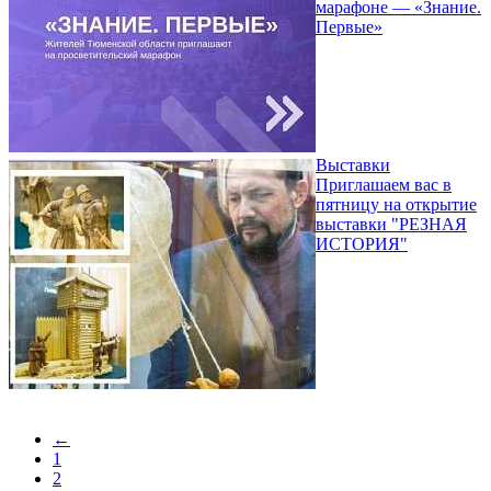
марафоне — «Знание.
Первые»
Выставки
Приглашаем вас в
пятницу на открытие
выставки "РЕЗНАЯ
ИСТОРИЯ"
←
1
2