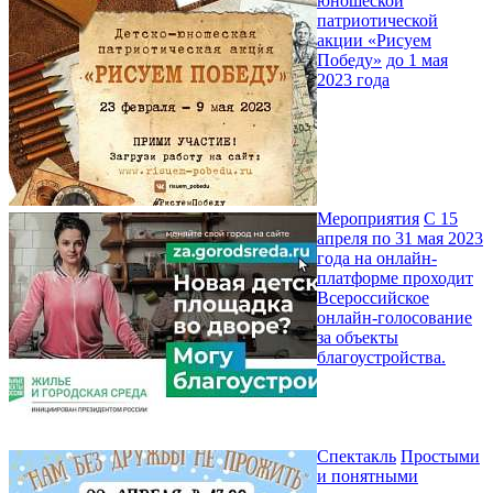
юношеской
патриотической
акции «Рисуем
Победу»
до 1 мая
2023 года
Мероприятия
С 15
апреля по 31 мая 2023
года на онлайн-
платформе проходит
Всероссийское
онлайн-голосование
за объекты
благоустройства.
Спектакль
Простыми
и понятными