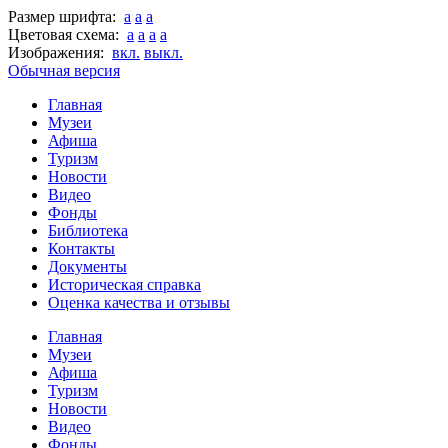
Размер шрифта:
a
a
a
Цветовая схема:
a
a
a
a
Изображения:
вкл.
выкл.
Обычная версия
Главная
Музеи
Афиша
Туризм
Новости
Видео
Фонды
Библиотека
Контакты
Документы
Историческая справка
Оценка качества и отзывы
Главная
Музеи
Афиша
Туризм
Новости
Видео
Фонды