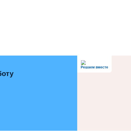
Решаем вместе
боту