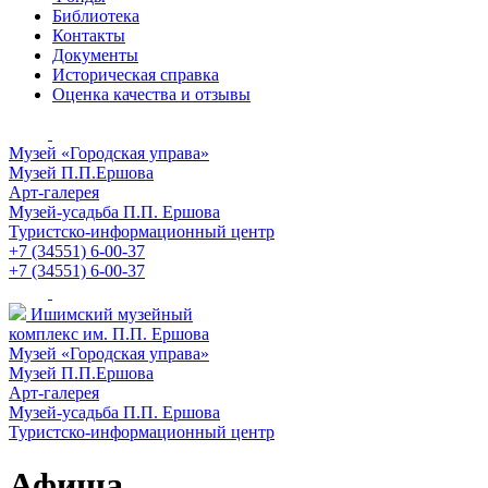
Библиотека
Контакты
Документы
Историческая справка
Оценка качества и отзывы
Музей «Городская управа»
Музей П.П.Ершова
Арт-галерея
Музей-усадьба П.П. Ершова
Туристско-информационный центр
+7 (34551) 6-00-37
+7 (34551) 6-00-37
Ишимский музейный
комплекс им. П.П. Ершова
Музей «Городская управа»
Музей П.П.Ершова
Арт-галерея
Музей-усадьба П.П. Ершова
Туристско-информационный центр
Афиша