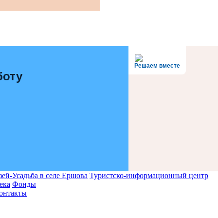
Решаем вместе
боту
ей-Усадьба в селе Ершова
Туристско-информационный центр
ека
Фонды
онтакты