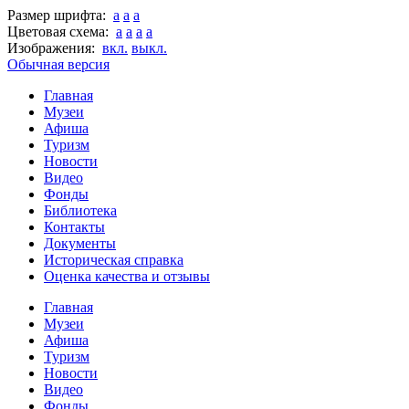
Размер шрифта:
a
a
a
Цветовая схема:
a
a
a
a
Изображения:
вкл.
выкл.
Обычная версия
Главная
Музеи
Афиша
Туризм
Новости
Видео
Фонды
Библиотека
Контакты
Документы
Историческая справка
Оценка качества и отзывы
Главная
Музеи
Афиша
Туризм
Новости
Видео
Фонды