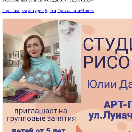
#артГалерея
#студия
#дети
#рисованиеИшим