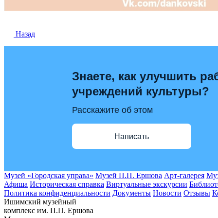
Назад
Знаете, как улучшить ра
учреждений культуры?
Расскажите об этом
Написать
Музей «Городская управа»
Музей П.П. Ершова
Арт-галерея
Муз
Афиша
Историческая справка
Виртуальные экскурсии
Библиот
Политика конфиденциальности
Документы
Новости
Отзывы
К
Ишимский музейный
комплекс им. П.П. Ершова